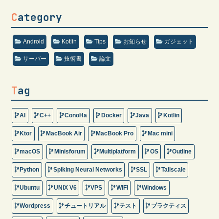
Category
Android
Kotlin
Tips
お知らせ
ガジェット
サーバー
技術書
論文
Tag
AI
C++
ConoHa
Docker
Java
Kotlin
Ktor
MacBook Air
MacBook Pro
Mac mini
macOS
Minisforum
Multiplatform
OS
Outline
Python
Spiking Neural Networks
SSL
Tailscale
Ubuntu
UNIX V6
VPS
WiFi
Windows
Wordpress
チュートリアル
テスト
プラクティス