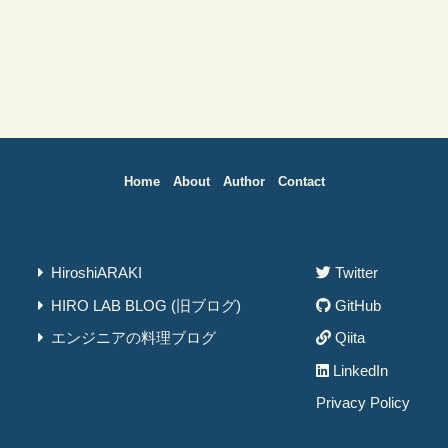
Home
About
Author
Contact
HiroshiARAKI
Twitter
HIRO LAB BLOG (旧ブログ)
GitHub
エンジニアの料理ブログ
Qiita
LinkedIn
Privacy Policy