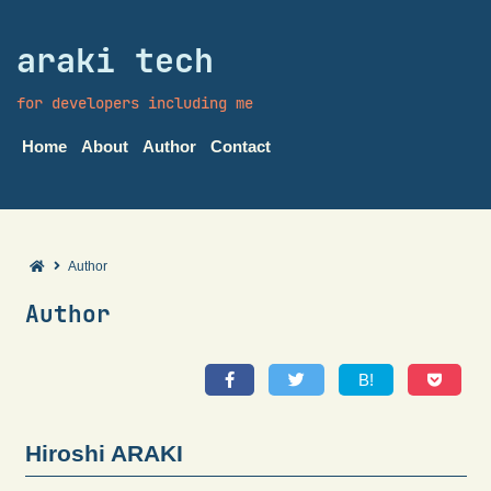
araki tech
for developers including me
Home
About
Author
Contact
Author
Author
B!
Hiroshi ARAKI