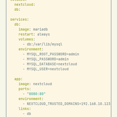
nextcloud
:
db
:
services
:
db
:
image
:
 mariadb

restart
:
 always

volumes
:
-
 db
:
/var/lib/mysql

environment
:
-
 MYSQL_ROOT_PASSWORD=admin

-
 MYSQL_PASSWORD=admin

-
 MYSQL_DATABASE=nextcloud

-
 MYSQL_USER=nextcloud

app
:
image
:
 nextcloud

ports
:
-
"8080:80"
environment
:
-
 NEXTCLOUD_TRUSTED_DOMAINS=192.168.10.123
:
80
links
:
-
 db
