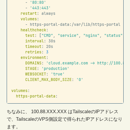
-
'80:80'
-
'443:443'
restart
:
 always

volumes
:
-
 https
-
portal
-
data
:
/var/lib/https
-
portal

healthcheck
:
test
:
[
"CMD"
,
"service"
,
"nginx"
,
"status"
]
interval
:
 30s

timeout
:
 20s

retries
:
3
environment
:
DOMAINS
:
'cloud.example.com -> http://100.88.
STAGE
:
'production'
WEBSOCKET
:
'true'
CLIENT_MAX_BODY_SIZE
:
'0'
volumes
:
https-portal-data
:
ちなみに、 100.88.XXX.XXX はTailscaleのIPアドレス
で、TailscaleのVPS側設定で得られたIPアドレスになり
ます。