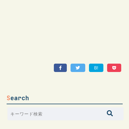
B!
Search