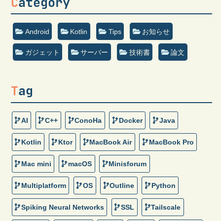
Category
Android
Kotlin
Tips
お知らせ
ガジェット
サーバー
技術書
論文
Tag
AI
C++
ConoHa
Docker
Java
Kotlin
Ktor
MacBook Air
MacBook Pro
Mac mini
macOS
Minisforum
Multiplatform
OS
Outline
Python
Spiking Neural Networks
SSL
Tailscale